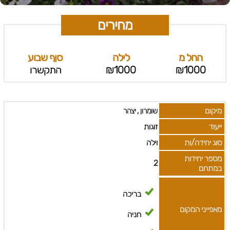
מחירים
החל מ
לילה
סןף שבוע
₪1000
₪1000
התקשרו
מיקום
,
שומרון
יצהר
ייעוד
זוגות
סוג יחידה/ות
וילה
מספר יחידות
2
במתחם
בריכה
מאפייני המקום
חניה