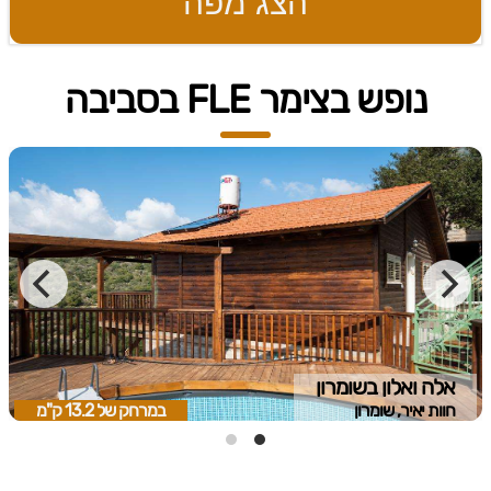
הצג מפה
נופש בצימר FLE בסביבה
אלה ואלון בשומרון
חוות יאיר, שומרון
במרחק של
13.2 ק"מ