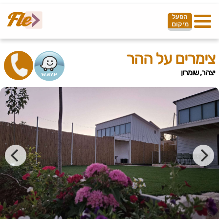
הפעל
מיקום
צימרים על ההר
יצהר, שומרון