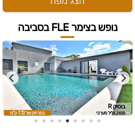
הצג מפה
נופש בצימר FLE בסביבה
בוטיק R‏
מנות, גליל מערבי
במרחק של
7.72 ק"מ