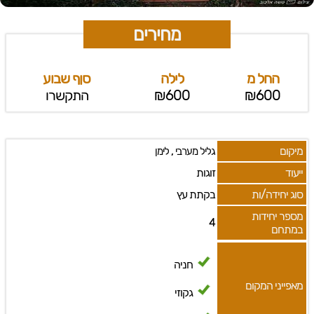
מחירים
החל מ
לילה
סןף שבוע
₪600
₪600
התקשרו
מיקום
,
גליל מערבי
לימן
ייעוד
זוגות
סוג יחידה/ות
בקתת עץ
מספר יחידות
4
במתחם
חניה
מאפייני המקום
גקוזי