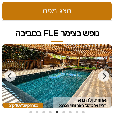
הצג מפה
נופש בצימר FLE בסביבה
אחוזת וילה נדא
דלית אל כרמל, חיפה וחוף הכרמל
במרחק של
1.09 ק"מ