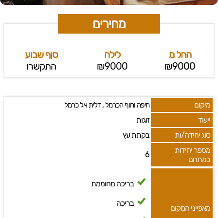
מחירים
החל מ
לילה
סןף שבוע
₪9000
₪9000
התקשרו
מיקום
,
חיפה וחוף הכרמל
דלית אל כרמל
ייעוד
זוגות
סוג יחידה/ות
בקתת עץ
מספר יחידות
6
במתחם
בריכה מחוממת
בריכה
מאפייני המקום