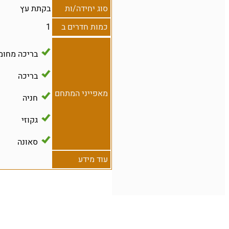
סוג יחידה/ות
בקתת עץ
כמות חדרים ב
1
בריכה מחומ
בריכה
מאפייני המתחם
חניה
גקוזי
סאונה
עוד מידע