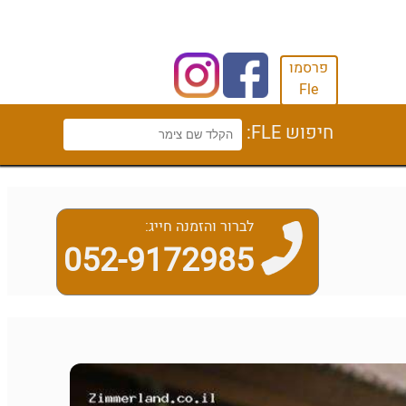
פרסמו
Fle
חיפוש FLE:
לברור והזמנה חייג:
052-9172985