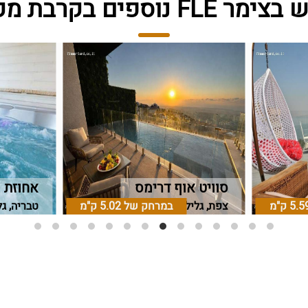
ר FLE נוספים בקרבת מקום
סוויט אוף דרימס
אחוזת ו
5.5 ק"מ
צפת, גליל עליון
במרחק של
5.02 ק"מ
טבריה, גל