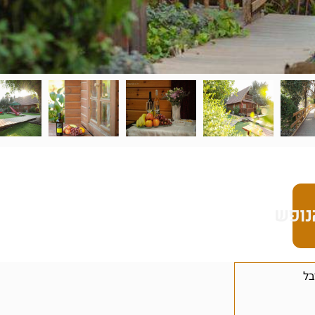
נופש
בל