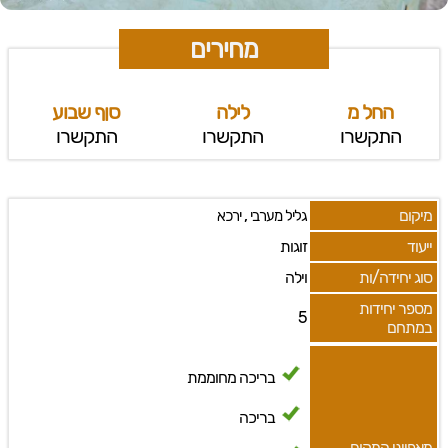
מחירים
החל מ
לילה
סןף שבוע
התקשרו
התקשרו
התקשרו
מיקום
,
גליל מערבי
ירכא
ייעוד
זוגות
סוג יחידה/ות
וילה
מספר יחידות
5
במתחם
בריכה מחוממת
בריכה
מאפייני המקום