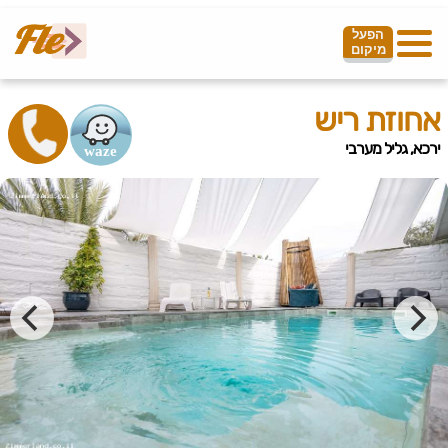
הפעל
מיקום
אחוזת ריש
ירכא, גליל מערבי