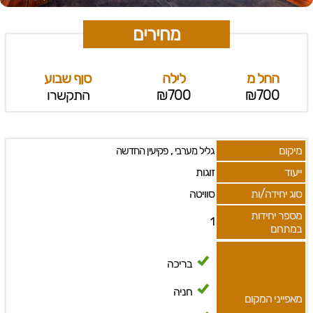
מחירים
החל מ
לילה
סןף שבוע
₪700
₪700
התקשרו
מיקום
,
גליל מערבי
פקיעין החדשה
ייעוד
זוגות
סוג יחידה/ות
סוויטה
מספר יחידות
1
במתחם
בריכה
חניה
מאפייני המקום