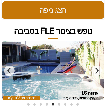
הצג מפה
נופש בצימר FLE בסביבה
אחוזת LS
פקיעין החדשה, גליל מערבי
במרחק של
1.02 ק"מ