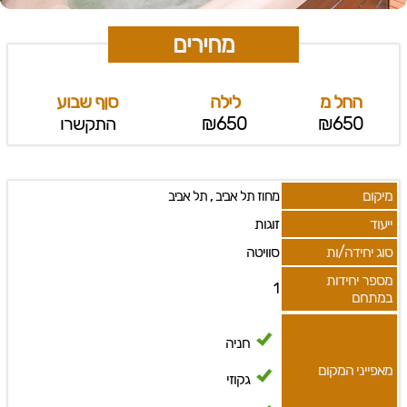
מחירים
החל מ
לילה
סןף שבוע
₪650
₪650
התקשרו
מיקום
,
מחוז תל אביב
תל אביב
ייעוד
זוגות
סוג יחידה/ות
סוויטה
מספר יחידות
1
במתחם
חניה
מאפייני המקום
גקוזי