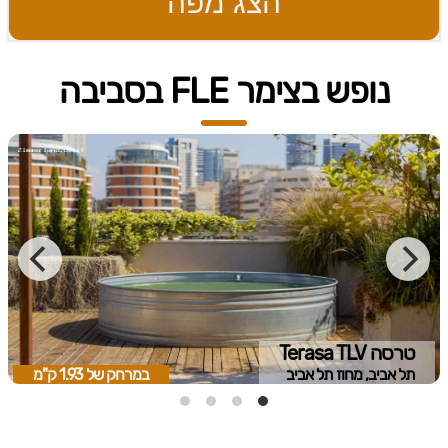
הצג מפה
נופש בצימר FLE בסביבה
טרסה Terasa TLV
תל אביב, מחוז תל אביב
במרחק של
1.93 ק"מ