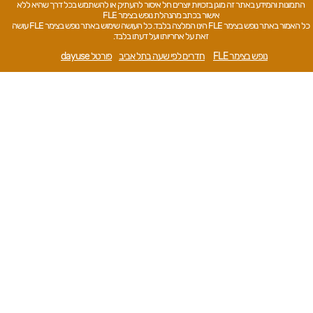
התמונות והמידע באתר זה מוגן בזכויות יוצרים חל איסור להעתיק או להשתמש בכל דרך שהיא ללא
אישור בכתב מהנהלת נופש בצימר FLE
כל האמור באתר נופש בצימר FLE הינו המלצה בלבד. כל העושה שימוש באתר נופש בצימר FLE עושה
זאת על אחריותו ועל דעתו בלבד.
נופש בצימר FLE
חדרים לפי שעה בתל אביב
פורטל dayuse